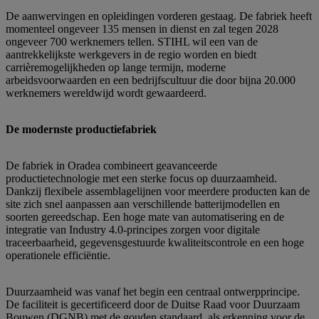
De aanwervingen en opleidingen vorderen gestaag. De fabriek heeft
momenteel ongeveer 135 mensen in dienst en zal tegen 2028
ongeveer 700 werknemers tellen. STIHL wil een van de
aantrekkelijkste werkgevers in de regio worden en biedt
carrièremogelijkheden op lange termijn, moderne
arbeidsvoorwaarden en een bedrijfscultuur die door bijna 20.000
werknemers wereldwijd wordt gewaardeerd.
De modernste productiefabriek
De fabriek in Oradea combineert geavanceerde
productietechnologie met een sterke focus op duurzaamheid.
Dankzij flexibele assemblagelijnen voor meerdere producten kan de
site zich snel aanpassen aan verschillende batterijmodellen en
soorten gereedschap. Een hoge mate van automatisering en de
integratie van Industry 4.0-principes zorgen voor digitale
traceerbaarheid, gegevensgestuurde kwaliteitscontrole en een hoge
operationele efficiëntie.
Duurzaamheid was vanaf het begin een centraal ontwerpprincipe.
De faciliteit is gecertificeerd door de Duitse Raad voor Duurzaam
Bouwen (DGNB) met de gouden standaard, als erkenning voor de