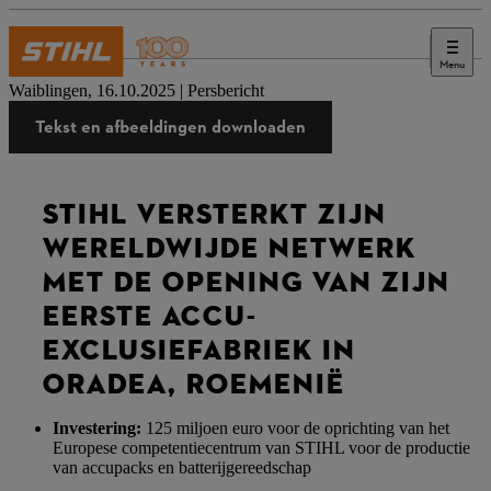
Menu
Press
Waiblingen, 16.10.2025 | Persbericht
Tekst en afbeeldingen downloaden
STIHL VERSTERKT ZIJN
WERELDWIJDE NETWERK
MET DE OPENING VAN ZIJN
EERSTE ACCU-
EXCLUSIEFABRIEK IN
ORADEA, ROEMENIË
Investering:
125 miljoen euro voor de oprichting van het
Europese competentiecentrum van STIHL voor de productie
van accupacks en batterijgereedschap