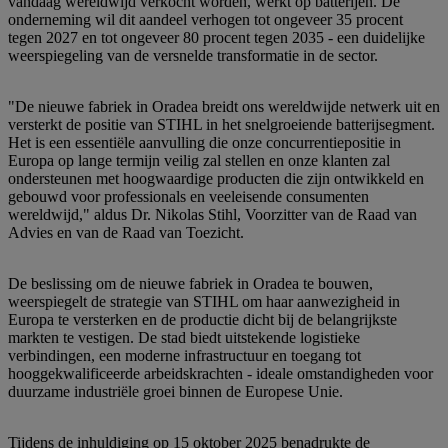
vandaag wereldwijd verkocht worden, werkt op batterijen. De
onderneming wil dit aandeel verhogen tot ongeveer 35 procent
tegen 2027 en tot ongeveer 80 procent tegen 2035 - een duidelijke
weerspiegeling van de versnelde transformatie in de sector.
"De nieuwe fabriek in Oradea breidt ons wereldwijde netwerk uit en
versterkt de positie van STIHL in het snelgroeiende batterijsegment.
Het is een essentiële aanvulling die onze concurrentiepositie in
Europa op lange termijn veilig zal stellen en onze klanten zal
ondersteunen met hoogwaardige producten die zijn ontwikkeld en
gebouwd voor professionals en veeleisende consumenten
wereldwijd," aldus Dr. Nikolas Stihl, Voorzitter van de Raad van
Advies en van de Raad van Toezicht.
De beslissing om de nieuwe fabriek in Oradea te bouwen,
weerspiegelt de strategie van STIHL om haar aanwezigheid in
Europa te versterken en de productie dicht bij de belangrijkste
markten te vestigen. De stad biedt uitstekende logistieke
verbindingen, een moderne infrastructuur en toegang tot
hooggekwalificeerde arbeidskrachten - ideale omstandigheden voor
duurzame industriële groei binnen de Europese Unie.
Tijdens de inhuldiging op 15 oktober 2025 benadrukte de