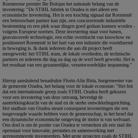
Roemeense premier Ilie Bolojan het nationale belang van de
investering: "De STIHL fabriek in Oradea is niet alleen een
economische investering. Het is een krachtig signaal dat Roemenië
een betrouwbare partner kan zijn, een concurrerende industriële
bestemming en een plek waar dingen goed gedaan kunnen worden -
volgens Europese normen. Deze investering staat voor banen,
geavanceerde technologie, een echte overdracht van knowhow en
positioneert Roemenië in het hart van een industrie die voortdurend
in beweging is. Ik dank iedereen die aan dit project heeft
meegewerkt: het STIHL team, de lokale overheden, de technische
partners en iedereen die dag na dag op de werf heeft gewerkt. Het is
het resultaat van een gezamenlijke, verantwoordelijke inspanning."
Hierop aansluitend benadrukte Florin-Alin Birta, burgemeester van
de gemeente Oradea, het belang voor de lokale economie: "Het feit
dat een internationale groep zoals STIHL Oradea heeft gekozen
voor een investering van deze omvang, bevestigt de
aantrekkingskracht van de stad en de sterke ontwikkelingsrichting.
Het stadhuis van Oradea steunt consequent investeringen die een
toegevoegde waarde hebben voor de gemeenschap, in het besef dat
een dynamische economische omgeving de motor is van welvaart.
Ons doel is om de positie van Oradea te versterken als een stad die
openstaat voor innovatie, prestaties en samenwerking met
gerenommeerde investeerders. Met grote projecten zoals de STIHL