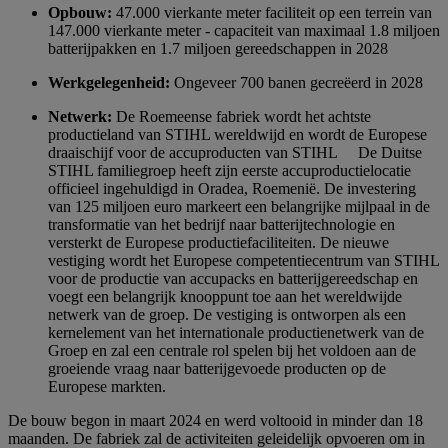
Opbouw:
47.000 vierkante meter faciliteit op een terrein van
147.000 vierkante meter - capaciteit van maximaal 1.8 miljoen
batterijpakken en 1.7 miljoen gereedschappen in 2028
Werkgelegenheid:
Ongeveer 700 banen gecreëerd in 2028
Netwerk:
De Roemeense fabriek wordt het achtste
productieland van STIHL wereldwijd en wordt de Europese
draaischijf voor de accuproducten van STIHL
De Duitse
STIHL familiegroep heeft zijn eerste accuproductielocatie
officieel ingehuldigd in Oradea, Roemenië. De investering
van 125 miljoen euro markeert een belangrijke mijlpaal in de
transformatie van het bedrijf naar batterijtechnologie en
versterkt de Europese productiefaciliteiten. De nieuwe
vestiging wordt het Europese competentiecentrum van STIHL
voor de productie van accupacks en batterijgereedschap en
voegt een belangrijk knooppunt toe aan het wereldwijde
netwerk van de groep. De vestiging is ontworpen als een
kernelement van het internationale productienetwerk van de
Groep en zal een centrale rol spelen bij het voldoen aan de
groeiende vraag naar batterijgevoede producten op de
Europese markten.
De bouw begon in maart 2024 en werd voltooid in minder dan 18
maanden. De fabriek zal de activiteiten geleidelijk opvoeren om in