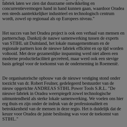
fabriek laten we zien dat duurzame ontwikkeling en
concurrentievermogen hand in hand kunnen gaan, waardoor Oradea
een steeds aantrekkelijker industrieel en technologisch centrum
wordt, zowel op regionaal als op Europees niveau."
Het succes van het Oradea project is ook een verhaal van mensen en
partnerschap. Dankzij de nauwe samenwerking tussen de experts
van STIHL uit Duitsland, het lokale managementteam en de
regionale partners kon de nieuwe fabriek efficiënt en op tijd worden
voltooid. Met deze gezamenlijke inspanning werd niet alleen een
moderne productiefaciliteit gecreëerd, maar werd ook een stevige
basis gelegd voor de toekomst van de onderneming in Roemenië.
De organisatorische opbouw van de nieuwe vestiging stond onder
toezicht van dr. Robert Feulner, gedelegeerd bestuurder van de
nieuw opgerichte ANDREAS STIHL Power Tools S.R.L. "De
nieuwe fabriek in Oradea weerspiegelt zowel technologische
uitmuntendheid als sterke lokale samenwerking. We voelen ons hier
erg thuis en zijn onder de indruk van de professionaliteit en
betrokkenheid van de mensen in deze regio. Het is duidelijk dat de
keuze voor Oradea de juiste beslissing was voor de toekomst van
STIHL."