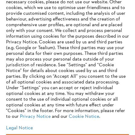
Information for suppliers
necessary cookies, please do not use our website. ‎Other
Products
cookies, which we use to optimise user-friendliness and to
Contact
provide customised content, including the analysis of user
Career
behaviour, advertising effectiveness and the creation of
Whistleblower system
comprehensive user profiles, are optional and are placed
only with your consent. We collect and process personal
information using cookies for the purposes described in our
Privacy Notice. Cookies are used by us and third parties
(e.g. Google or Tealium). These third parties may use your
personal data for their own purposes. These third parties
may also process your personal data outside of your
jurisdiction of residence. See “Settings” and “Cookie
Notice” for details about cookies used by us and third
parties. By clicking on “Accept All” you consent to the use
of all optional cookies and associated data processing.
Under “Settings” you can accept or reject individual
optional cookies at any time. You may withdraw your
consent to the use of individual optional cookies or all
optional cookies at any time with future effect under
"Cookies" in the footer. For more information, please refer
to our
Privacy Notice
and our
Cookie Notice
.
Legal Notice