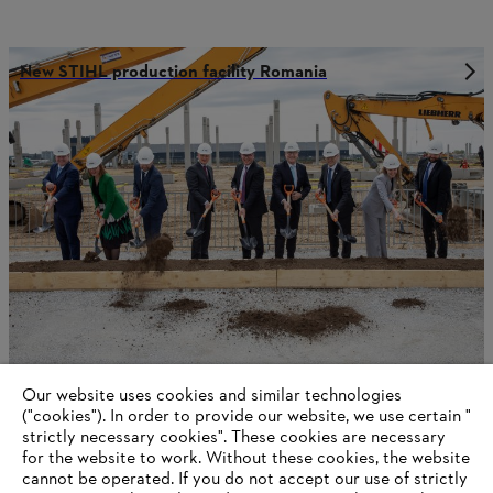
New STIHL production facility Romania
Our website uses cookies and similar technologies
STIHL boekt een positief resultaat voor 2024
("cookies"). In order to provide our website, we use certain "
strictly necessary cookies". These cookies are necessary
for the website to work. Without these cookies, the website
‎cannot be operated.‎ If you do not accept our use of strictly