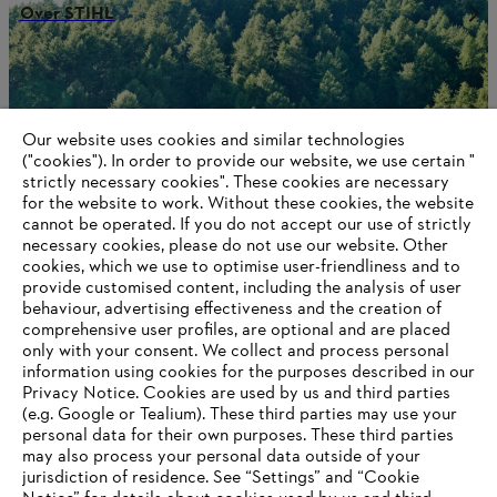
Over STIHL
Information for suppliers
Products
Our website uses cookies and similar technologies
Contact
("cookies"). In order to provide our website, we use certain "
Career
strictly necessary cookies". These cookies are necessary
Whistleblower system
for the website to work. Without these cookies, the website
‎cannot be operated.‎ If you do not accept our use of strictly
necessary cookies, please do not use our website. ‎Other
cookies, which we use to optimise user-friendliness and to
provide customised content, including the analysis of user
behaviour, advertising effectiveness and the creation of
comprehensive user profiles, are optional and are placed
only with your consent. We collect and process personal
information using cookies for the purposes described in our
Privacy Notice. Cookies are used by us and third parties
(e.g. Google or Tealium). These third parties may use your
personal data for their own purposes. These third parties
may also process your personal data outside of your
jurisdiction of residence. See “Settings” and “Cookie