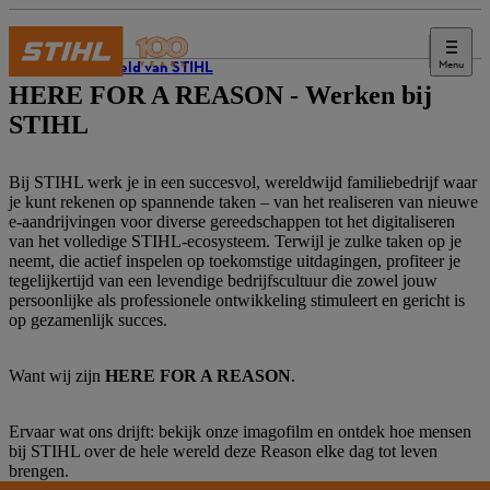
Menu
De wereld van STIHL
HERE FOR A REASON - Werken bij
STIHL
Bij STIHL werk je in een succesvol, wereldwijd familiebedrijf waar
je kunt rekenen op spannende taken – van het realiseren van nieuwe
e-aandrijvingen voor diverse gereedschappen tot het digitaliseren
van het volledige STIHL‑ecosysteem. Terwijl je zulke taken op je
neemt, die actief inspelen op toekomstige uitdagingen, profiteer je
tegelijkertijd van een levendige bedrijfscultuur die zowel jouw
persoonlijke als professionele ontwikkeling stimuleert en gericht is
op gezamenlijk succes.
Want wij zijn
HERE FOR A REASON
.
Ervaar wat ons drijft: bekijk onze imago­film en ontdek hoe mensen
bij STIHL over de hele wereld deze Reason elke dag tot leven
brengen.