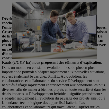
Ces deux développeurs testent en profondeur des produits
thermiques et à batterie dans une cabine d’essai du D2 à Waiblingen.
Développement hybride chez STIHL : cela signifie que les
spécialistes du développement sont baignés à la fois dans
l’univers des batteries et dans celui des technologies thermiques.
Ce sera particulièrement le cas dans les années à venir en raison
de la tendance à la transition vers des appareils à batterie. De
plus en plus de collaboratrices et collaborateurs travaillent sur
ces deux technologies d’entraînement à la fois afin de conserver
un rôle de premier plan, en appliquant la célèbre force
d’innovation de STIHL aux produits à batterie. Comment
concilier les deux univers ? Max Ryssel (2/CYC) et Stefan
Kaats (2/CYF-ka) nous proposent des éléments d’explication.
Dans un monde en constante évolution, il est de plus en plus
important de pouvoir s’adapter rapidement aux nouvelles situations,
et c’est également le cas chez STIHL. Au quotidien, les
collaboratrices et collaborateurs du service Développement sont
habitués à réagir rapidement et efficacement aux conditions les plus
diverses, afin de mener à bien les projets en toute sécurité et dans les
délais impartis. « Développement hybride » signifie précisément :
s’adapter rapidement à l’évolution du paysage des projets ainsi qu’à
la tendance technologique des appareils à batterie. Les
collaboratrices et collaborateurs qui travaillaient jusqu’ici sur les