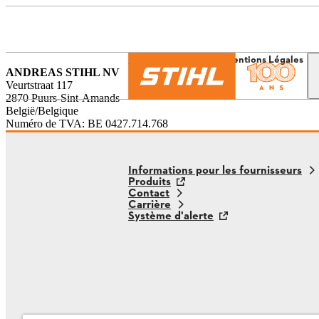
L’univers de STIHL
Mentions Légales
ANDREAS STIHL NV
Veurtstraat 117
2870 Puurs-Sint-Amands
België/Belgique
Numéro de TVA: BE 0427.714.768
Informations pour les fournisseurs
Produits
Contact
Carrière
Système d'alerte