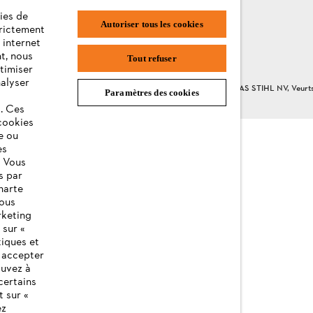
ies de
Autoriser tous les cookies
trictement
 internet
t, nous
Tout refuser
timiser
nalyser
nformations sur les cookies
ANDREAS STIHL NV, Veurtstr
Paramètres des cookies
s. Ces
cookies
e ou
es
. Vous
s par
harte
vous
rketing
 sur «
tiques et
z accepter
ouvez à
certains
t sur «
ez