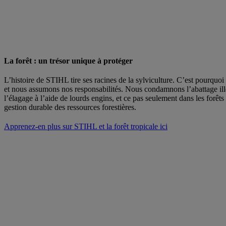
La forêt : un trésor unique à protéger
L’histoire de STIHL tire ses racines de la sylviculture. C’est pourquo
et nous assumons nos responsabilités. Nous condamnons l’abattage illég
l’élagage à l’aide de lourds engins, et ce pas seulement dans les forê
gestion durable des ressources forestières.
Apprenez-en plus sur STIHL et la forêt tropicale ici