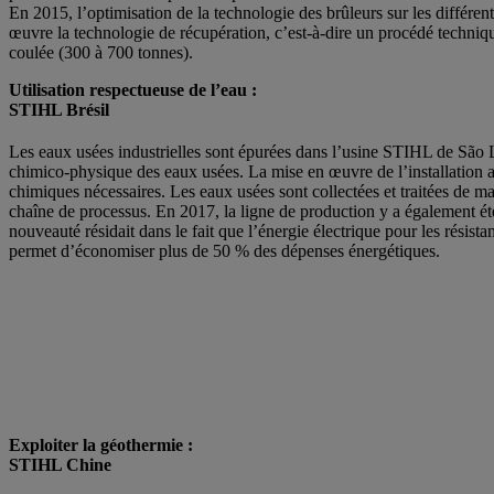
En 2015, l’optimisation de la technologie des brûleurs sur les différe
œuvre la technologie de récupération, c’est-à-dire un procédé techniq
coulée (300 à 700 tonnes).
Utilisation respectueuse de l’eau :
STIHL Brésil
Les eaux usées industrielles sont épurées dans l’usine STIHL de São L
chimico-physique des eaux usées. La mise en œuvre de l’installation a
chimiques nécessaires. Les eaux usées sont collectées et traitées de man
chaîne de processus. En 2017, la ligne de production y a également é
nouveauté résidait dans le fait que l’énergie électrique pour les résist
permet d’économiser plus de 50 % des dépenses énergétiques.
Exploiter la géothermie :
STIHL Chine