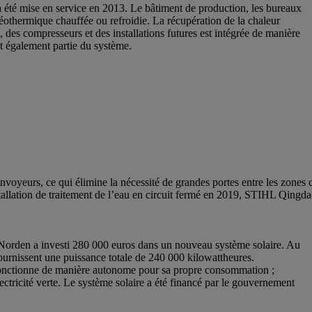
té mise en service en 2013. Le bâtiment de production, les bureaux
géothermique chauffée ou refroidie. La récupération de la chaleur
, des compresseurs et des installations futures est intégrée de manière
it également partie du système.
onvoyeurs, ce qui élimine la nécessité de grandes portes entre les zones 
tallation de traitement de l’eau en circuit fermé en 2019, STIHL Qing
 Norden a investi 280 000 euros dans un nouveau système solaire. Au
fournissent une puissance totale de 240 000 kilowattheures.
e fonctionne de manière autonome pour sa propre consommation ;
ectricité verte. Le système solaire a été financé par le gouvernement