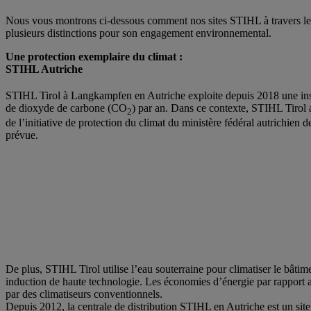
Nous vous montrons ci-dessous comment nos sites STIHL à travers le m
plusieurs distinctions pour son engagement environnemental.
Une protection exemplaire du climat :
STIHL Autriche
STIHL Tirol à Langkampfen en Autriche exploite depuis 2018 une ins
de dioxyde de carbone (CO
) par an. Dans ce contexte, STIHL Tirol a
2
de l’initiative de protection du climat du ministère fédéral autrichien d
prévue.
De plus, STIHL Tirol utilise l’eau souterraine pour climatiser le bâtim
induction de haute technologie. Les économies d’énergie par rapport a
par des climatiseurs conventionnels.
Depuis 2012, la centrale de distribution STIHL en Autriche est un site 