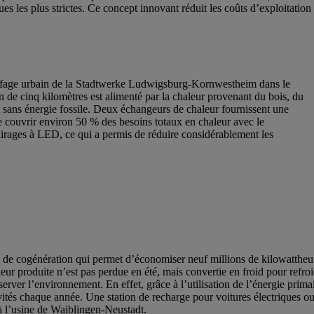
es les plus strictes. Ce concept innovant réduit les coûts d’exploitat
uffage urbain de la Stadtwerke Ludwigsburg-Kornwestheim dans le
in de cinq kilomètres est alimenté par la chaleur provenant du bois, du
t sans énergie fossile. Deux échangeurs de chaleur fournissent une
 couvrir environ 50 % des besoins totaux en chaleur avec le
airages à LED, ce qui a permis de réduire considérablement les
de cogénération qui permet d’économiser neuf millions de kilowattheures
eur produite n’est pas perdue en été, mais convertie en froid pour refro
server l’environnement. En effet, grâce à l’utilisation de l’énergie pr
évités chaque année. Une station de recharge pour voitures électriques ou
à l’usine de Waiblingen-Neustadt.