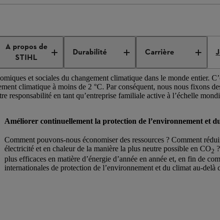
le
Protection de l’environnement
A propos de
Durabilité
Carrière
J
STIHL
omiques et sociales du changement climatique dans le monde entier. C
uffement climatique à moins de 2 °C. Par conséquent, nous nous fixons de
e responsabilité en tant qu’entreprise familiale active à l’échelle mond
Améliorer continuellement la protection de l’environnement et d
Comment pouvons-nous économiser des ressources ? Comment réduir
électricité et en chaleur de la manière la plus neutre possible en CO
?
2
plus efficaces en matière d’énergie d’année en année et, en fin de com
internationales de protection de l’environnement et du climat au-delà de