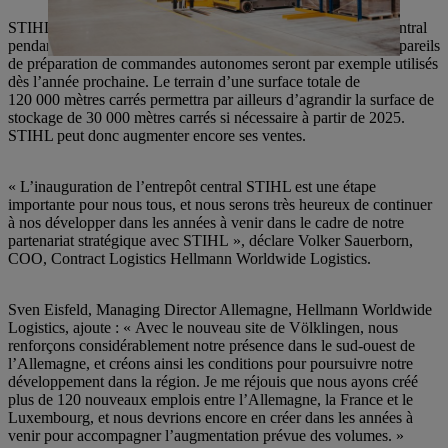
STIHL investit plus de 150 millions d’euros dans l’entrepôt central
pendant la durée contractuelle convenue jusqu’à 2032. Des appareils
de préparation de commandes autonomes seront par exemple utilisés
dès l’année prochaine. Le terrain d’une surface totale de
120 000 mètres carrés permettra par ailleurs d’agrandir la surface de
stockage de 30 000 mètres carrés si nécessaire à partir de 2025.
STIHL peut donc augmenter encore ses ventes.
« L’inauguration de l’entrepôt central STIHL est une étape
importante pour nous tous, et nous serons très heureux de continuer
à nos développer dans les années à venir dans le cadre de notre
partenariat stratégique avec STIHL », déclare Volker Sauerborn,
COO, Contract Logistics Hellmann Worldwide Logistics.
Sven Eisfeld, Managing Director Allemagne, Hellmann Worldwide
Logistics, ajoute : « Avec le nouveau site de Völklingen, nous
renforçons considérablement notre présence dans le sud-ouest de
l’Allemagne, et créons ainsi les conditions pour poursuivre notre
développement dans la région. Je me réjouis que nous ayons créé
plus de 120 nouveaux emplois entre l’Allemagne, la France et le
Luxembourg, et nous devrions encore en créer dans les années à
venir pour accompagner l’augmentation prévue des volumes. »