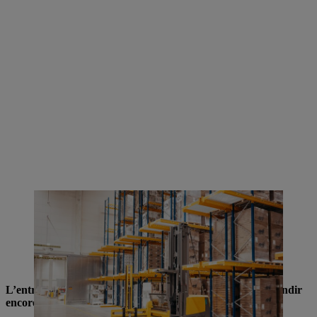
STIHL entrepose tous ses produits à batterie et tous les appareils
fabriqués sur le site de production du Tyrol dans le plus grand
entrepôt logistique du groupe STIHL, avant de les livrer dans le
monde entier à toutes les sociétés de distribution STIHL et aux
revendeurs spécialisés STIHL, principalement en Allemagne, en
France et dans les pays du Benelux.
L’entrepôt central de Völklingen, conçu pour pouvoir grandir
encore