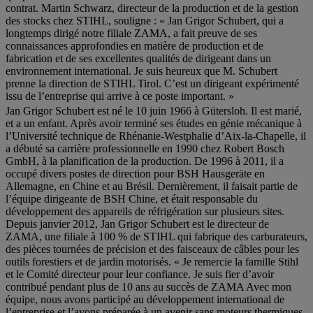
contrat. Martin Schwarz, directeur de la production et de la gestion
des stocks chez STIHL, souligne : « Jan Grigor Schubert, qui a
longtemps dirigé notre filiale ZAMA, a fait preuve de ses
connaissances approfondies en matière de production et de
fabrication et de ses excellentes qualités de dirigeant dans un
environnement international. Je suis heureux que M. Schubert
prenne la direction de STIHL Tirol. C’est un dirigeant expérimenté
issu de l’entreprise qui arrive à ce poste important. »
Jan Grigor Schubert est né le 10 juin 1966 à Gütersloh. Il est marié,
et a un enfant. Après avoir terminé ses études en génie mécanique à
l’Université technique de Rhénanie-Westphalie d’Aix-la-Chapelle, il
a débuté sa carrière professionnelle en 1990 chez Robert Bosch
GmbH, à la planification de la production. De 1996 à 2011, il a
occupé divers postes de direction pour BSH Hausgeräte en
Allemagne, en Chine et au Brésil. Dernièrement, il faisait partie de
l’équipe dirigeante de BSH Chine, et était responsable du
développement des appareils de réfrigération sur plusieurs sites.
Depuis janvier 2012, Jan Grigor Schubert est le directeur de
ZAMA, une filiale à 100 % de STIHL qui fabrique des carburateurs,
des pièces tournées de précision et des faisceaux de câbles pour les
outils forestiers et de jardin motorisés. « Je remercie la famille Stihl
et le Comité directeur pour leur confiance. Je suis fier d’avoir
contribué pendant plus de 10 ans au succès de ZAMA Avec mon
équipe, nous avons participé au développement international de
l’entreprise et l’avons préparée à un avenir sans moteurs thermiques.