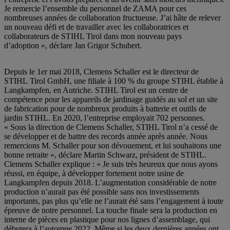
Je remercie l’ensemble du personnel de ZAMA pour ces
nombreuses années de collaboration fructueuse. J’ai hâte de relever
un nouveau défi et de travailler avec les collaboratrices et
collaborateurs de STIHL Tirol dans mon nouveau pays
d’adoption », déclare Jan Grigor Schubert.
Depuis le 1er mai 2018, Clemens Schaller est le directeur de
STIHL Tirol GmbH, une filiale à 100 % du groupe STIHL établie à
Langkampfen, en Autriche. STIHL Tirol est un centre de
compétence pour les appareils de jardinage guidés au sol et un site
de fabrication pour de nombreux produits à batterie et outils de
jardin STIHL. En 2020, l’entreprise employait 702 personnes.
« Sous la direction de Clemens Schaller, STIHL Tirol n’a cessé de
se développer et de battre des records année après année. Nous
remercions M. Schaller pour son dévouement, et lui souhaitons une
bonne retraite », déclare Martin Schwarz, président de STIHL.
Clemens Schaller explique : « Je suis très heureux que nous ayons
réussi, en équipe, à développer fortement notre usine de
Langkampfen depuis 2018. L’augmentation considérable de notre
production n’aurait pas été possible sans nos investissements
importants, pas plus qu’elle ne l’aurait été sans l’engagement à toute
épreuve de notre personnel. La touche finale sera la production en
interne de pièces en plastique pour nos lignes d’assemblage, qui
débutera à l’automne 2022. Même si les deux dernières années ont