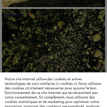
Nos valeurs
Notre site internet utilise des cookies et autres
technologies de suivi similaires (« cookies »). Nous utilisons
Historique de STIHL
des cookies strictement nécessaires pour assurer le bon
fonctionnement de ce site internet qui ne nécessitent pas
votre consentement. En complément, nous utilisons des
cookies statistiques et de marketing pour optimiser votre
navigation, proposer des contenus personnalisés, analyser
Informations pour les fournisseurs