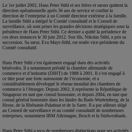
Le 1er juillet 2002, Hans Peter Stihl et ses frères et sœurs quittent la
direction opérationnelle après 36 ans de service et confint la
direction de l’entreprise à un Comité directeur extérieur à la famille.
La famille Stihl a intégré le Comité consultatif et le Conseil de
surveillance, où sont prises les grandes décisions stratégiques sous la
présidence de Hans Peter Stihl. Ce dernier a quitté la présidence de
ces deux instances le 30 juin 2012. Son fils, Nikolas Stihl, a pris sa
succession. Sa sœur, Eva Mayr-Stihl, est restée vice-présidente du
Comité consultatif.
Hans Peter Stihl s’est également engagé dans des activités
bénévoles. Il a notamment présidé la chambre allemande de
commerce et d’industrie (DIHT) de 1988 à 2001. Il s’est engagé à
ce titre pour une forte autonomie de l’économie, et a
considérablement développé le réseau mondial des chambres de
commerce à l’étranger. Depuis 2002, il représente la République de
Singapour en tant que consul honoraire, et depuis 2004, en tant que
consul général honoraire dans les länder du Bade-Wurtemberg, de la
Hesse, de la Rhénanie-Palatinat et de la Sarre. Il a par ailleurs siégé
au Conseil de surveillance et au comité consultatif de nombreuses
entreprises, notamment IBM Allemagne, Bosch et la Südwestbank.
Hans Peter Stihl a reçu de nombreuses distinctions pour ses activités